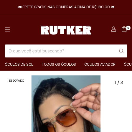
🚛 FRETE GRÁTIS NAS COMPRAS ACIMA DE R$ 180,00 🚛
0
ÓCULOS DE SOL
TODOS OS ÓCULOS
ÓCULOS AVIADOR
ÓCU
ESGOTADO
1
/
3