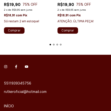
R$19,90
R$19,90
75
% OFF
75
% OFF
2
x
de
R$9,95
sem juros
2
x
de
R$9,95
sem juros
R$18,91
com
Pix
R$18,91
com
Pix
Só restam
2
em estoque!
ATENÇÃO, ÚLTIMA PEÇA!
Comprar
Comprar
5511939345756
rutkeroficial@hotmail.com
INÍCIO